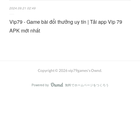
2024.09.21 02:49
Vip79 - Game bài đổi thưởng uy tín | Tải app Vip 79
APK mới nhất
Copyright ©
2026
vip79games's Ownd
.
Powered by
無料でホームページをつくろう
AmebaOwnd
フォロー