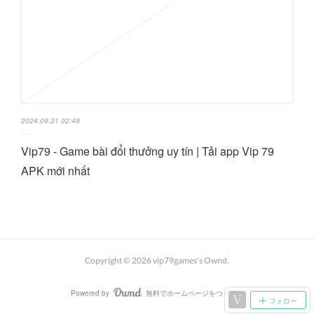
2024.09.21 02:49
Vip79 - Game bài đổi thưởng uy tín | Tải app Vip 79
APK mới nhất
Copyright ©
2026
vip79games's Ownd
.
Powered by
無料でホームページをつくろう
AmebaOwnd
フォロー